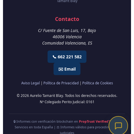
Tamarit Blay
Contacto
C/ Fuente de San Luis, 17, Bajo
46006
Valencia
Comunidad Valenciana
,
ES
📞 662 221 582
✉️ Email
Aviso Legal
|
Política de Privacidad
|
Política de Cookies
© 2026 Aurelio Tamarit Blay. Todos los derechos reservados.
Nº Colegiado Perito Judicial: 0161
🔒 Informes con verificación blockchain en
PropTrust Verified™
| 🇪🇸
Servicios en toda España | ⚖️ Informes válidos para procedimientos
judiciales