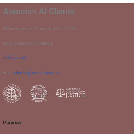
Atencion Al Cliente
Horario de lunes a Viernes de 8:00 a 18:00H
46026 Ausias March Valencia
tel:662221582
Email:
clientes@aureliotamarit.es
Páginas