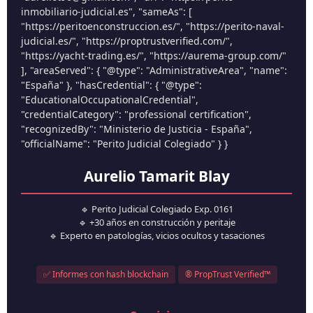
inmobiliario-judicial.es", "sameAs": [
"https://peritoenconstruccion.es/", "https://perito-naval-
judicial.es/", "https://proptrustverified.com/",
"https://yacht-trading.es/", "https://aurema-group.com/"
], "areaServed": { "@type": "AdministrativeArea", "name":
"España" }, "hasCredential": { "@type":
"EducationalOccupationalCredential",
"credentialCategory": "professional certification",
"recognizedBy": "Ministerio de Justicia - España",
"officialName": "Perito Judicial Colegiado" } }
Aurelio Tamarit Blay
🔹 Perito Judicial Colegiado Exp. 0161
🔹 +30 años en construcción y peritaje
🔹 Experto en patologías, vicios ocultos y tasaciones
✅ Informes con hash blockchain
® PropTrust Verified™