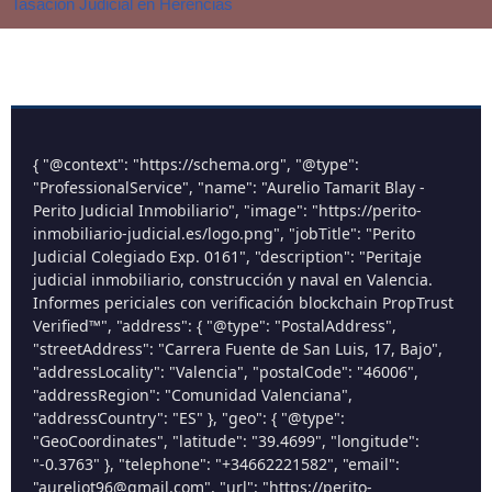
Tasación Judicial en Herencias
{ "@context": "https://schema.org", "@type":
"ProfessionalService", "name": "Aurelio Tamarit Blay -
Perito Judicial Inmobiliario", "image": "https://perito-
inmobiliario-judicial.es/logo.png", "jobTitle": "Perito
Judicial Colegiado Exp. 0161", "description": "Peritaje
judicial inmobiliario, construcción y naval en Valencia.
Informes periciales con verificación blockchain PropTrust
Verified™", "address": { "@type": "PostalAddress",
"streetAddress": "Carrera Fuente de San Luis, 17, Bajo",
"addressLocality": "Valencia", "postalCode": "46006",
"addressRegion": "Comunidad Valenciana",
"addressCountry": "ES" }, "geo": { "@type":
"GeoCoordinates", "latitude": "39.4699", "longitude":
"-0.3763" }, "telephone": "+34662221582", "email":
"aureliot96@gmail.com", "url": "https://perito-