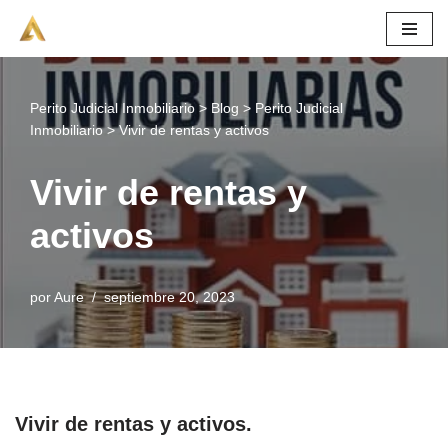
Saltar
al
contenido
Perito Judicial Inmobiliario
>
Blog
>
Perito Judicial
Inmobiliario
>
Vivir de rentas y activos
Vivir de rentas y
activos
por
Aure
septiembre 20, 2023
Vivir de rentas y activos.