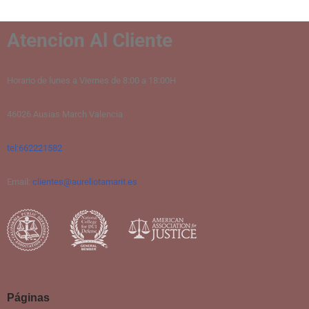
Atencion Al Cliente
Horario de lunes a Viernes de 8:00 a 18:00H
46026 Ausias March Valencia
tel:662221582
Email:
clientes@aureliotamarit.es
Páginas