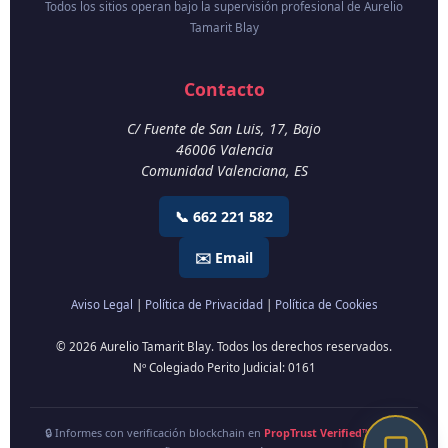
Todos los sitios operan bajo la supervisión profesional de Aurelio
Tamarit Blay
Contacto
C/ Fuente de San Luis, 17, Bajo
46006
Valencia
Comunidad Valenciana
,
ES
📞 662 221 582
✉️ Email
Aviso Legal
|
Política de Privacidad
|
Política de Cookies
© 2026 Aurelio Tamarit Blay. Todos los derechos reservados.
Nº Colegiado Perito Judicial: 0161
🔒 Informes con verificación blockchain en
PropTrust Verified™
| 🇪🇸