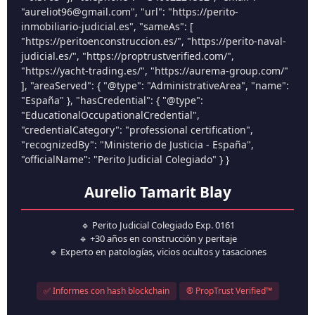
"aureliot96@gmail.com", "url": "https://perito-
inmobiliario-judicial.es", "sameAs": [
"https://peritoenconstruccion.es/", "https://perito-naval-
judicial.es/", "https://proptrustverified.com/",
"https://yacht-trading.es/", "https://aurema-group.com/"
], "areaServed": { "@type": "AdministrativeArea", "name":
"España" }, "hasCredential": { "@type":
"EducationalOccupationalCredential",
"credentialCategory": "professional certification",
"recognizedBy": "Ministerio de Justicia - España",
"officialName": "Perito Judicial Colegiado" } }
Aurelio Tamarit Blay
🔹 Perito Judicial Colegiado Exp. 0161
🔹 +30 años en construcción y peritaje
🔹 Experto en patologías, vicios ocultos y tasaciones
✅ Informes con hash blockchain
® PropTrust Verified™