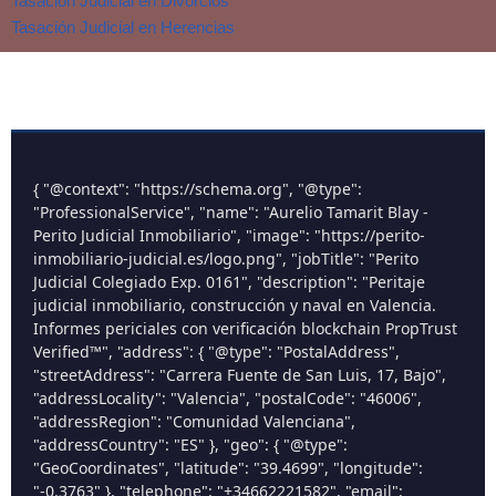
Tasación Judicial en Divorcios
Tasación Judicial en Herencias
{ "@context": "https://schema.org", "@type":
"ProfessionalService", "name": "Aurelio Tamarit Blay -
Perito Judicial Inmobiliario", "image": "https://perito-
inmobiliario-judicial.es/logo.png", "jobTitle": "Perito
Judicial Colegiado Exp. 0161", "description": "Peritaje
judicial inmobiliario, construcción y naval en Valencia.
Informes periciales con verificación blockchain PropTrust
Verified™", "address": { "@type": "PostalAddress",
"streetAddress": "Carrera Fuente de San Luis, 17, Bajo",
"addressLocality": "Valencia", "postalCode": "46006",
"addressRegion": "Comunidad Valenciana",
"addressCountry": "ES" }, "geo": { "@type":
"GeoCoordinates", "latitude": "39.4699", "longitude":
"-0.3763" }, "telephone": "+34662221582", "email":