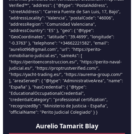
Verified™", "address": { "@type": "PostalAddress",
"streetAddress": "Carrera Fuente de San Luis, 17, Bajo",
"addressLocality": "Valencia", "postalCode": "46006",
"addressRegion": "Comunidad Valenciana",
"addressCountry": "ES" }, "geo": { "@type":
"GeoCoordinates", "latitude": "39.4699", "longitude":
"-0.3763" }, "telephone": "+34662221582", "email":
"aureliot96@gmail.com", "url": "https://perito-
inmobiliario-judicial.es", "sameAs": [
"https://peritoenconstruccion.es/", "https://perito-naval-
judicial.es/", "https://proptrustverified.com/",
"https://yacht-trading.es/", "https://aurema-group.com/"
], "areaServed": { "@type": "AdministrativeArea", "name":
"España" }, "hasCredential": { "@type":
"EducationalOccupationalCredential",
"credentialCategory": "professional certification",
"recognizedBy": "Ministerio de Justicia - España",
"officialName": "Perito Judicial Colegiado" } }
Aurelio Tamarit Blay