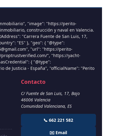
nmobiliario", "image": "https://perito-
l inmobiliario, construcción y naval en Valencia.
etAddress": "Carrera Fuente de San Luis, 17,
ntry": "ES" }, "geo": { "@type":
6@gmail.com", "url": "https://perito-
//proptrustverified.com/", "https://yacht-
hasCredential": { "@type":
o de Justicia - España", "officialName": "Perito
Contacto
C/ Fuente de San Luis, 17, Bajo
46006
Valencia
Comunidad Valenciana
,
ES
📞 662 221 582
✉️ Email