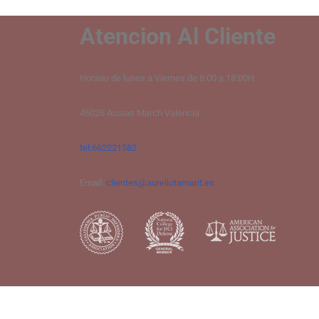
Atencion Al Cliente
Horario de lunes a Viernes de 8:00 a 18:00H
46026 Ausias March Valencia
tel:662221582
Email:
clientes@aureliotamarit.es