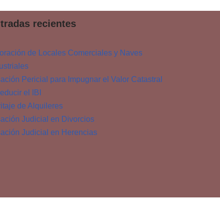
tradas recientes
oración de Locales Comerciales y Naves
ustriales
ación Pericial para Impugnar el Valor Catastral
educir el IBI
itaje de Alquileres
ación Judicial en Divorcios
ación Judicial en Herencias