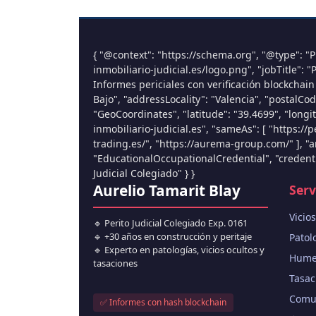
{ "@context": "https://schema.org", "@type": "Pr
inmobiliario-judicial.es/logo.png", "jobTitle": "
Informes periciales con verificación blockchain
Bajo", "addressLocality": "Valencia", "postalC
"GeoCoordinates", "latitude": "39.4699", "longi
inmobiliario-judicial.es", "sameAs": [ "https://p
trading.es/", "https://aurema-group.com/" ], "a
"EducationalOccupationalCredential", "credentia
Judicial Colegiado" } }
Aurelio Tamarit Blay
Serv
Vicio
🔹 Perito Judicial Colegiado Exp. 0161
🔹 +30 años en construcción y peritaje
Patol
🔹 Experto en patologías, vicios ocultos y
Humed
tasaciones
Tasac
Comun
✅ Informes con hash blockchain