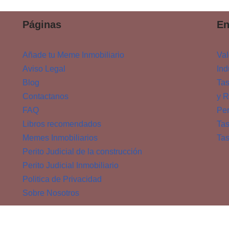
Páginas
En
Añade tu Meme Inmobiliario
Val
Aviso Legal
Ind
Blog
Tas
Contactanos
y R
FAQ
Per
Libros recomendados
Tas
Memes Inmobiliarios
Tas
Perito Judicial de la construcción
Perito Judicial Inmobiliario
Politica de Privacidad
Sobre Nosotros