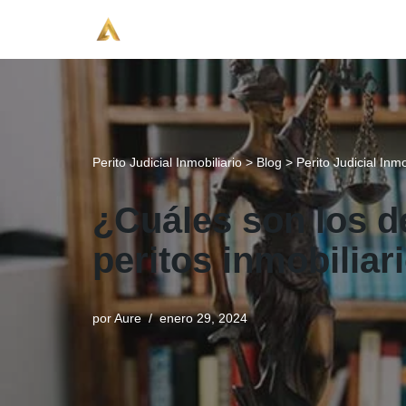
Saltar
al
contenido
Perito Judicial Inmobiliario
>
Blog
>
Perito Judicial Inmo
¿Cuáles son los d
peritos inmobiliar
por
Aure
enero 29, 2024