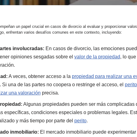
empeñan un papel crucial en casos de divorcio al evaluar y proporcionar valor
o, enfrentan varios desafíos comunes en este contexto, incluyendo:
artes involucradas:
En casos de divorcio, las emociones pueden
tener opiniones sesgadas sobre el
valor de la propiedad
, lo que
oración.
dad:
A veces, obtener acceso a la
propiedad para realizar una e
 Si una de las partes no coopera o restringe el acceso, el
perit
lizar una valoración
precisa.
propiedad:
Algunas propiedades pueden ser más complicadas d
s específicas, condiciones especiales o problemas legales. Est
lizado y más tiempo por parte del
perito
.
do inmobiliario:
El mercado inmobiliario puede experimentar f