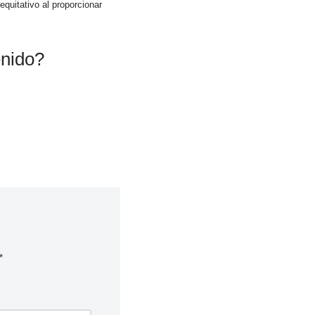
quitativo al proporcionar
enido?
*