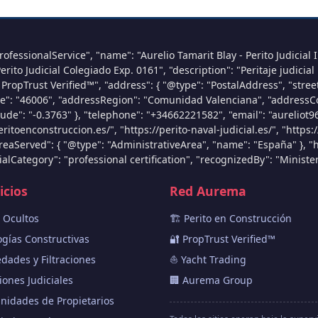
ofessionalService", "name": "Aurelio Tamarit Blay - Perito Judicial I
Perito Judicial Colegiado Exp. 0161", "description": "Peritaje judicia
 PropTrust Verified™", "address": { "@type": "PostalAddress", "stre
ode": "46006", "addressRegion": "Comunidad Valenciana", "addressCou
tude": "-0.3763" }, "telephone": "+34662221582", "email": "aureliot9
eritoenconstruccion.es/", "https://perito-naval-judicial.es/", "https:
reaServed": { "@type": "AdministrativeArea", "name": "España" }, "
lCategory": "professional certification", "recognizedBy": "Ministeri
icios
Red Aurema
s Ocultos
🏗️ Perito en Construcción
ogías Constructivas
🔐 PropTrust Verified™
ades y Filtraciones
⛵ Yacht Trading
iones Judiciales
🏢 Aurema Group
idades de Propietarios