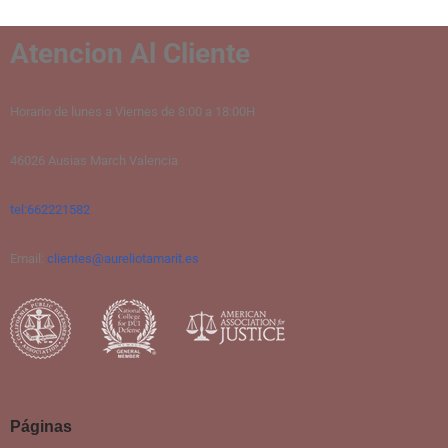
Atencion Al Cliente
Horario de lunes a Viernes de 8:00 a 18:00H
46026 Ausias March Valencia
tel:662221582
Email:
clientes@aureliotamarit.es
Páginas