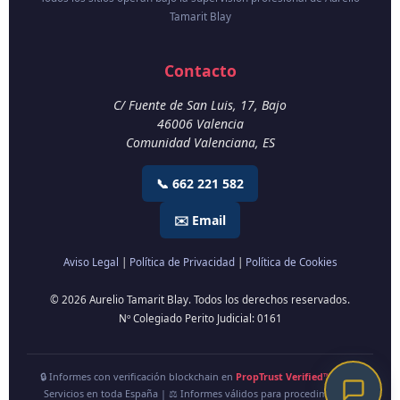
Tamarit Blay
Contacto
C/ Fuente de San Luis, 17, Bajo
46006
Valencia
Comunidad Valenciana
,
ES
📞 662 221 582
✉️ Email
Aviso Legal
|
Política de Privacidad
|
Política de Cookies
© 2026 Aurelio Tamarit Blay. Todos los derechos reservados.
Nº Colegiado Perito Judicial: 0161
🔒 Informes con verificación blockchain en
PropTrust Verified™
| 🇪🇸
Servicios en toda España | ⚖️ Informes válidos para procedimientos