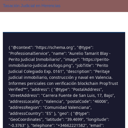
Tasación Judicial en Herencias
{ "@context": "https://schema.org", "@type":
"ProfessionalService", "name": "Aurelio Tamarit Blay -
Perito Judicial Inmobiliario", "image": "https://perito-
inmobiliario-judicial.es/logo.png", "jobTitle": "Perito
Judicial Colegiado Exp. 0161", "description": "Peritaje
judicial inmobiliario, construcción y naval en Valencia.
Informes periciales con verificación blockchain PropTrust
Verified™", "address": { "@type": "PostalAddress",
"streetAddress": "Carrera Fuente de San Luis, 17, Bajo",
"addressLocality": "Valencia", "postalCode": "46006",
"addressRegion": "Comunidad Valenciana",
"addressCountry": "ES" }, "geo": { "@type":
"GeoCoordinates", "latitude": "39.4699", "longitude":
"-0.3763" }, "telephone": "+34662221582", "email":