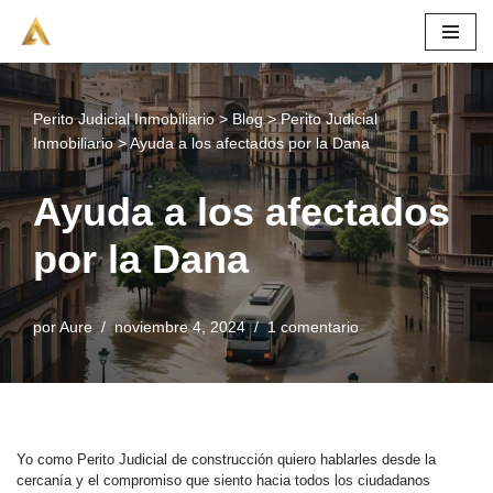
Saltar
al
contenido
Perito Judicial Inmobiliario
>
Blog
>
Perito Judicial
Inmobiliario
>
Ayuda a los afectados por la Dana
Ayuda a los afectados
por la Dana
por
Aure
noviembre 4, 2024
1 comentario
Yo como Perito Judicial de construcción quiero hablarles desde la
cercanía y el compromiso que siento hacia todos los ciudadanos