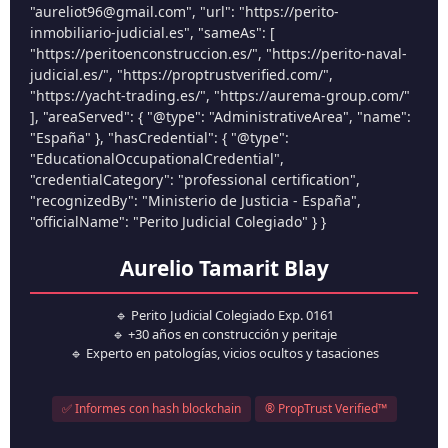
"aureliot96@gmail.com", "url": "https://perito-
inmobiliario-judicial.es", "sameAs": [
"https://peritoenconstruccion.es/", "https://perito-naval-
judicial.es/", "https://proptrustverified.com/",
"https://yacht-trading.es/", "https://aurema-group.com/"
], "areaServed": { "@type": "AdministrativeArea", "name":
"España" }, "hasCredential": { "@type":
"EducationalOccupationalCredential",
"credentialCategory": "professional certification",
"recognizedBy": "Ministerio de Justicia - España",
"officialName": "Perito Judicial Colegiado" } }
Aurelio Tamarit Blay
🔹 Perito Judicial Colegiado Exp. 0161
🔹 +30 años en construcción y peritaje
🔹 Experto en patologías, vicios ocultos y tasaciones
✅ Informes con hash blockchain
® PropTrust Verified™