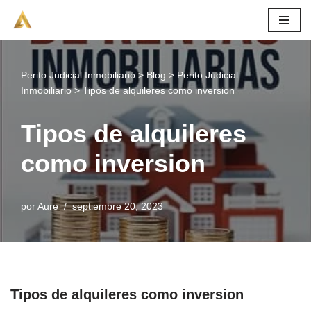
Saltar
al
contenido
Perito Judicial Inmobiliario
>
Blog
>
Perito Judicial
Inmobiliario
>
Tipos de alquileres como inversion
Tipos de alquileres
como inversion
por
Aure
septiembre 20, 2023
Tipos de alquileres como inversion