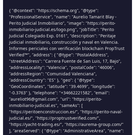
{ "@context": "https://schema.org", "@type":
"ProfessionalService", "name": "Aurelio Tamarit Blay -
Perito Judicial Inmobiliario", "image": "https://perito-
inmobiliario-judicial.es/logo.png", "jobTitle": "Perito
Judicial Colegiado Exp. 0161", "description": "Peritaje
judicial inmobiliario, construcción y naval en Valencia.
Informes periciales con verificación blockchain PropTrust
Verified™", "address": { "@type": "PostalAddress",
"streetAddress": "Carrera Fuente de San Luis, 17, Bajo",
"addressLocality": "Valencia", "postalCode": "46006",
"addressRegion": "Comunidad Valenciana",
"addressCountry": "ES" }, "geo": { "@type":
"GeoCoordinates", "latitude": "39.4699", "longitude":
"-0.3763" }, "telephone": "+34662221582", "email":
"aureliot96@gmail.com", "url": "https://perito-
inmobiliario-judicial.es", "sameAs": [
"https://peritoenconstruccion.es/", "https://perito-naval-
judicial.es/", "https://proptrustverified.com/",
"https://yacht-trading.es/", "https://aurema-group.com/"
], "areaServed": { "@type": "AdministrativeArea", "name":