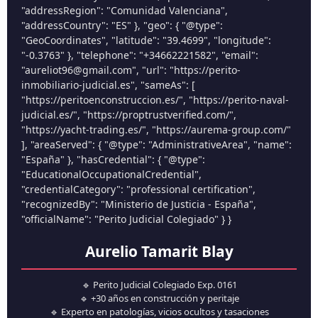
"addressRegion": "Comunidad Valenciana",
"addressCountry": "ES" }, "geo": { "@type":
"GeoCoordinates", "latitude": "39.4699", "longitude":
"-0.3763" }, "telephone": "+34662221582", "email":
"aureliot96@gmail.com", "url": "https://perito-
inmobiliario-judicial.es", "sameAs": [
"https://peritoenconstruccion.es/", "https://perito-naval-
judicial.es/", "https://proptrustverified.com/",
"https://yacht-trading.es/", "https://aurema-group.com/"
], "areaServed": { "@type": "AdministrativeArea", "name":
"España" }, "hasCredential": { "@type":
"EducationalOccupationalCredential",
"credentialCategory": "professional certification",
"recognizedBy": "Ministerio de Justicia - España",
"officialName": "Perito Judicial Colegiado" } }
Aurelio Tamarit Blay
🔹 Perito Judicial Colegiado Exp. 0161
🔹 +30 años en construcción y peritaje
🔹 Experto en patologías, vicios ocultos y tasaciones