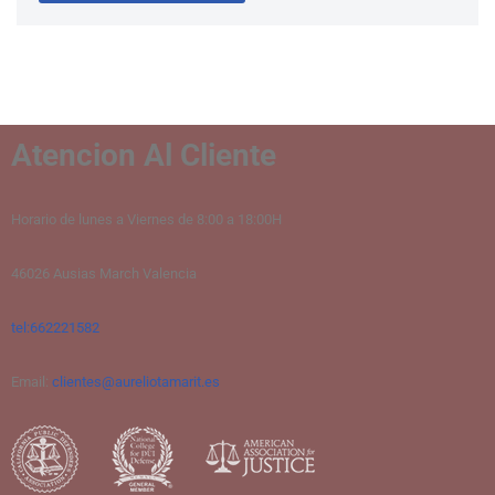
Atencion Al Cliente
Horario de lunes a Viernes de 8:00 a 18:00H
46026 Ausias March Valencia
tel:662221582
Email:
clientes@aureliotamarit.es