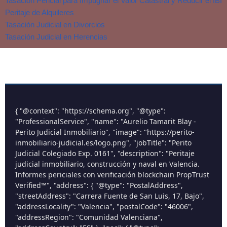
Tasación Pericial para Impugnar el Valor Catastral y Reducir el IBI
Peritaje de Alquileres
Tasación Judicial en Divorcios
Tasación Judicial en Herencias
{ "@context": "https://schema.org", "@type":
"ProfessionalService", "name": "Aurelio Tamarit Blay -
Perito Judicial Inmobiliario", "image": "https://perito-
inmobiliario-judicial.es/logo.png", "jobTitle": "Perito
Judicial Colegiado Exp. 0161", "description": "Peritaje
judicial inmobiliario, construcción y naval en Valencia.
Informes periciales con verificación blockchain PropTrust
Verified™", "address": { "@type": "PostalAddress",
"streetAddress": "Carrera Fuente de San Luis, 17, Bajo",
"addressLocality": "Valencia", "postalCode": "46006",
"addressRegion": "Comunidad Valenciana",