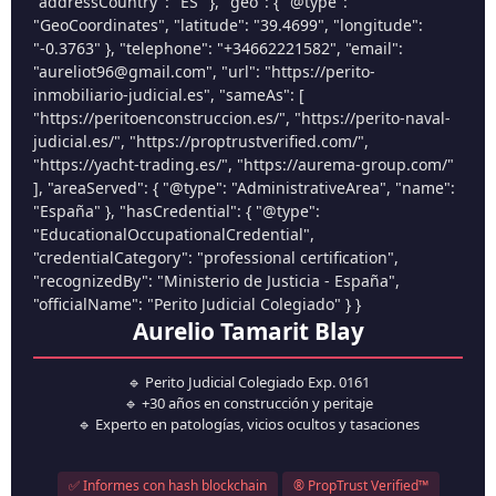
"addressCountry": "ES" }, "geo": { "@type":
"GeoCoordinates", "latitude": "39.4699", "longitude":
"-0.3763" }, "telephone": "+34662221582", "email":
"aureliot96@gmail.com", "url": "https://perito-
inmobiliario-judicial.es", "sameAs": [
"https://peritoenconstruccion.es/", "https://perito-naval-
judicial.es/", "https://proptrustverified.com/",
"https://yacht-trading.es/", "https://aurema-group.com/"
], "areaServed": { "@type": "AdministrativeArea", "name":
"España" }, "hasCredential": { "@type":
"EducationalOccupationalCredential",
"credentialCategory": "professional certification",
"recognizedBy": "Ministerio de Justicia - España",
"officialName": "Perito Judicial Colegiado" } }
Aurelio Tamarit Blay
🔹 Perito Judicial Colegiado Exp. 0161
🔹 +30 años en construcción y peritaje
🔹 Experto en patologías, vicios ocultos y tasaciones
✅ Informes con hash blockchain
® PropTrust Verified™