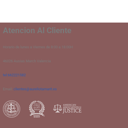
Atencion Al Cliente
Horario de lunes a Viernes de 8:00 a 18:00H
46026 Ausias March Valencia
tel:662221582
Email:
clientes@aureliotamarit.es