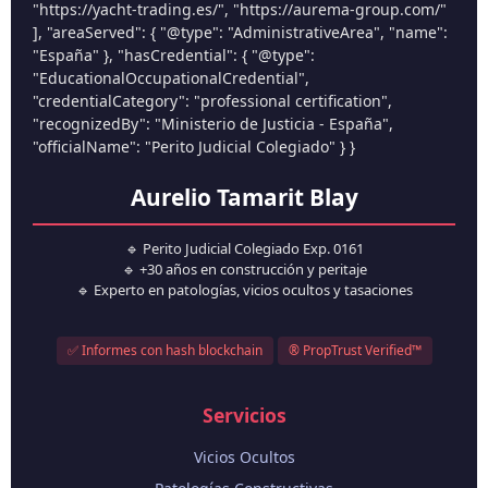
"https://yacht-trading.es/", "https://aurema-group.com/"
], "areaServed": { "@type": "AdministrativeArea", "name":
"España" }, "hasCredential": { "@type":
"EducationalOccupationalCredential",
"credentialCategory": "professional certification",
"recognizedBy": "Ministerio de Justicia - España",
"officialName": "Perito Judicial Colegiado" } }
Aurelio Tamarit Blay
🔹 Perito Judicial Colegiado Exp. 0161
🔹 +30 años en construcción y peritaje
🔹 Experto en patologías, vicios ocultos y tasaciones
✅ Informes con hash blockchain
® PropTrust Verified™
Servicios
Vicios Ocultos