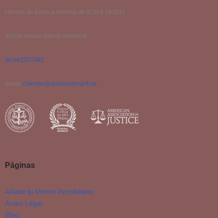
Horario de lunes a Viernes de 8:00 a 18:00H
46026 Ausias March Valencia
tel:662221582
Email:
clientes@aureliotamarit.es
Páginas
Añade tu Meme Inmobiliario
Aviso Legal
Blog