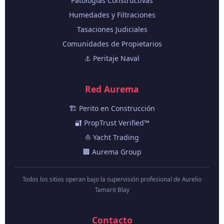
Patologías Constructivas
Humedades y Filtraciones
Tasaciones Judiciales
Comunidades de Propietarios
⚓ Peritaje Naval
Red Aurema
🏗️ Perito en Construcción
🔐 PropTrust Verified™
⛵ Yacht Trading
🏢 Aurema Group
Todos los sitios operan bajo la supervisión profesional de Aurelio
Tamarit Blay
Contacto