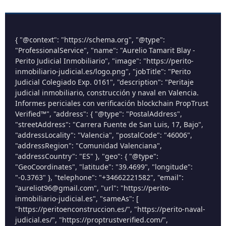
{ "@context": "https://schema.org", "@type":
"ProfessionalService", "name": "Aurelio Tamarit Blay -
Perito Judicial Inmobiliario", "image": "https://perito-
inmobiliario-judicial.es/logo.png", "jobTitle": "Perito
Judicial Colegiado Exp. 0161", "description": "Peritaje
judicial inmobiliario, construcción y naval en Valencia.
Informes periciales con verificación blockchain PropTrust
Verified™", "address": { "@type": "PostalAddress",
"streetAddress": "Carrera Fuente de San Luis, 17, Bajo",
"addressLocality": "Valencia", "postalCode": "46006",
"addressRegion": "Comunidad Valenciana",
"addressCountry": "ES" }, "geo": { "@type":
"GeoCoordinates", "latitude": "39.4699", "longitude":
"-0.3763" }, "telephone": "+34662221582", "email":
"aureliot96@gmail.com", "url": "https://perito-
inmobiliario-judicial.es", "sameAs": [
"https://peritoenconstruccion.es/", "https://perito-naval-
judicial.es/", "https://proptrustverified.com/",