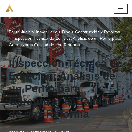
Saltar
al
contenido
Perito Judicial Inmobiliario
>
Blog
>
Construcción y Reforma
>
Inspección Técnica de Edificios: Análisis de un Perito para
Garantizar la Calidad de una Reforma
Inspección Técnica de
Edificios: Análisis de
un Perito para
Garantizar la Calidad
de una Reforma