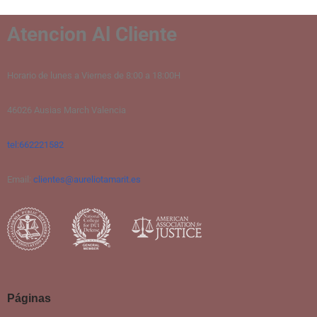
Atencion Al Cliente
Horario de lunes a Viernes de 8:00 a 18:00H
46026 Ausias March Valencia
tel:662221582
Email:
clientes@aureliotamarit.es
Páginas