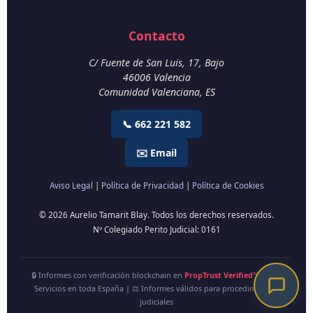
Contacto
C/ Fuente de San Luis, 17, Bajo
46006
Valencia
Comunidad Valenciana
,
ES
📞 662 221 582
✉️ Email
Aviso Legal
|
Política de Privacidad
|
Política de Cookies
© 2026 Aurelio Tamarit Blay. Todos los derechos reservados.
Nº Colegiado Perito Judicial: 0161
🔒 Informes con verificación blockchain en
PropTrust Verified™
| 🇪🇸
Servicios en toda España | ⚖️ Informes válidos para procedimientos
judiciales