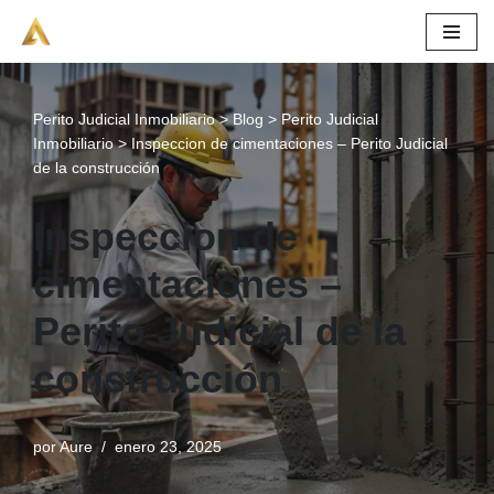
Saltar
al
contenido
Perito Judicial Inmobiliario
>
Blog
>
Perito Judicial
Inmobiliario
>
Inspeccion de cimentaciones – Perito Judicial
de la construcción
Inspeccion de
cimentaciones –
Perito Judicial de la
construcción
por
Aure
enero 23, 2025