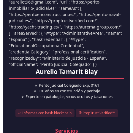
"aureliot96@gmail.com", "url": "https://perito-
inmobiliario-judicial.es", "sameAs": [
"https://peritoenconstruccion.es/", "https://perito-naval-
judicial.es/", "https://proptrustverified.com/",
"https://yacht-trading.es/", "https://aurema-group.com/"
], "areaServed": { "@type": "AdministrativeArea", "name":
"España" }, "hasCredential": { "@type":
"EducationalOccupationalCredential",
"credentialCategory": "professional certification",
"recognizedBy": "Ministerio de Justicia - España",
"officialName": "Perito Judicial Colegiado" } }
Aurelio Tamarit Blay
🔹 Perito Judicial Colegiado Exp. 0161
🔹 +30 años en construcción y peritaje
🔹 Experto en patologías, vicios ocultos y tasaciones
✅ Informes con hash blockchain
® PropTrust Verified™
Servicios