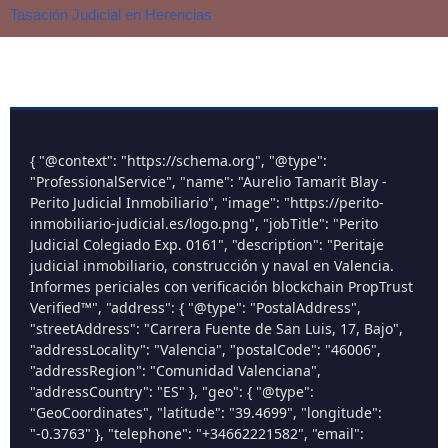
Tasación Judicial en Herencias
{ "@context": "https://schema.org", "@type":
"ProfessionalService", "name": "Aurelio Tamarit Blay -
Perito Judicial Inmobiliario", "image": "https://perito-
inmobiliario-judicial.es/logo.png", "jobTitle": "Perito
Judicial Colegiado Exp. 0161", "description": "Peritaje
judicial inmobiliario, construcción y naval en Valencia.
Informes periciales con verificación blockchain PropTrust
Verified™", "address": { "@type": "PostalAddress",
"streetAddress": "Carrera Fuente de San Luis, 17, Bajo",
"addressLocality": "Valencia", "postalCode": "46006",
"addressRegion": "Comunidad Valenciana",
"addressCountry": "ES" }, "geo": { "@type":
"GeoCoordinates", "latitude": "39.4699", "longitude":
"-0.3763" }, "telephone": "+34662221582", "email":