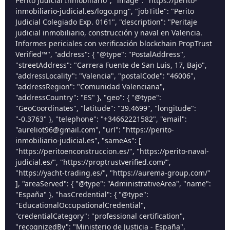
Perito Judicial Inmobiliario", "image": "https://perito-
inmobiliario-judicial.es/logo.png", "jobTitle": "Perito
Judicial Colegiado Exp. 0161", "description": "Peritaje
judicial inmobiliario, construcción y naval en Valencia.
Informes periciales con verificación blockchain PropTrust
Verified™", "address": { "@type": "PostalAddress",
"streetAddress": "Carrera Fuente de San Luis, 17, Bajo",
"addressLocality": "Valencia", "postalCode": "46006",
"addressRegion": "Comunidad Valenciana",
"addressCountry": "ES" }, "geo": { "@type":
"GeoCoordinates", "latitude": "39.4699", "longitude":
"-0.3763" }, "telephone": "+34662221582", "email":
"aureliot96@gmail.com", "url": "https://perito-
inmobiliario-judicial.es", "sameAs": [
"https://peritoenconstruccion.es/", "https://perito-naval-
judicial.es/", "https://proptrustverified.com/",
"https://yacht-trading.es/", "https://aurema-group.com/"
], "areaServed": { "@type": "AdministrativeArea", "name":
"España" }, "hasCredential": { "@type":
"EducationalOccupationalCredential",
"credentialCategory": "professional certification",
"recognizedBy": "Ministerio de Justicia - España",