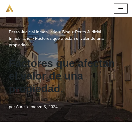
Saltar
al
contenido
Perito Judicial Inmobiliario
>
Blog
>
Perito Judicial
Inmobiliario
>
Factores que afectan el valor de una
propiedad.
Factores que afectan
el valor de una
propiedad.
por
Aure
marzo 3, 2024