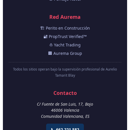
Red Aurema
🏗️ Perito en Construcción
🔐 PropTrust Verified™
⛵ Yacht Trading
🏢 Aurema Group
Todos los sitios operan bajo la supervisión profesional de Aurelio
Tamarit Blay
Contacto
C/ Fuente de San Luis, 17, Bajo
46006
Valencia
Comunidad Valenciana
,
ES
📞 662 221 582