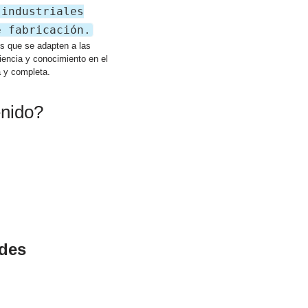
 industriales
e fabricación.
os que se adapten a las
iencia y conocimiento en el
a y completa.
enido?
ades