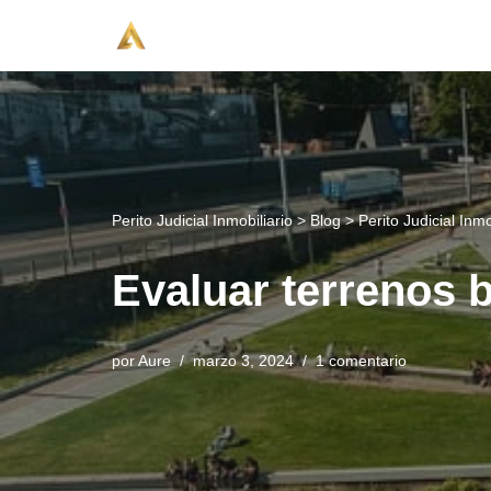
Saltar
al
contenido
Perito Judicial Inmobiliario
>
Blog
>
Perito Judicial Inmo
Evaluar terrenos b
por
Aure
marzo 3, 2024
1 comentario