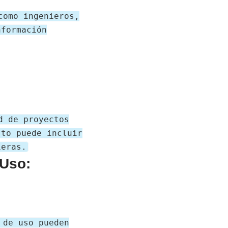
como ingenieros,
nformación
d de proyectos
sto puede incluir
ieras.
 Uso:
 de uso pueden