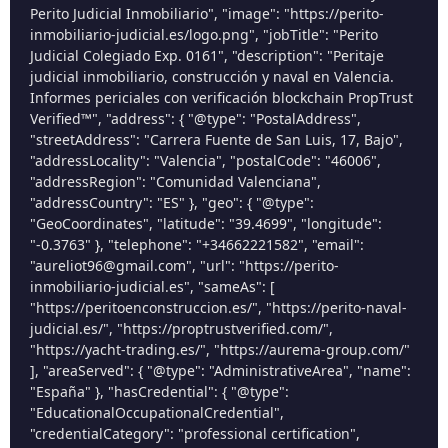
Perito Judicial Inmobiliario", "image": "https://perito-
inmobiliario-judicial.es/logo.png", "jobTitle": "Perito
Judicial Colegiado Exp. 0161", "description": "Peritaje
judicial inmobiliario, construcción y naval en Valencia.
Informes periciales con verificación blockchain PropTrust
Verified™", "address": { "@type": "PostalAddress",
"streetAddress": "Carrera Fuente de San Luis, 17, Bajo",
"addressLocality": "Valencia", "postalCode": "46006",
"addressRegion": "Comunidad Valenciana",
"addressCountry": "ES" }, "geo": { "@type":
"GeoCoordinates", "latitude": "39.4699", "longitude":
"-0.3763" }, "telephone": "+34662221582", "email":
"aureliot96@gmail.com", "url": "https://perito-
inmobiliario-judicial.es", "sameAs": [
"https://peritoenconstruccion.es/", "https://perito-naval-
judicial.es/", "https://proptrustverified.com/",
"https://yacht-trading.es/", "https://aurema-group.com/"
], "areaServed": { "@type": "AdministrativeArea", "name":
"España" }, "hasCredential": { "@type":
"EducationalOccupationalCredential",
"credentialCategory": "professional certification",