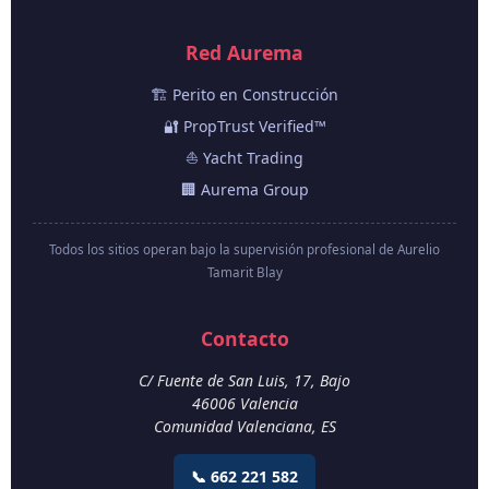
Red Aurema
🏗️ Perito en Construcción
🔐 PropTrust Verified™
⛵ Yacht Trading
🏢 Aurema Group
Todos los sitios operan bajo la supervisión profesional de Aurelio
Tamarit Blay
Contacto
C/ Fuente de San Luis, 17, Bajo
46006
Valencia
Comunidad Valenciana
,
ES
📞 662 221 582