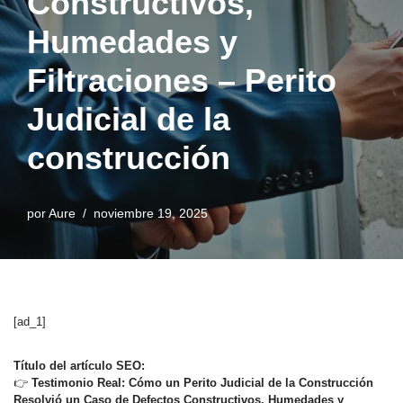
Constructivos,
Humedades y
Filtraciones – Perito
Judicial de la
construcción
por
Aure
noviembre 19, 2025
[ad_1]
Título del artículo SEO:
👉
Testimonio Real: Cómo un Perito Judicial de la Construcción
Resolvió un Caso de Defectos Constructivos, Humedades y