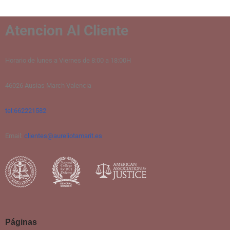
Atencion Al Cliente
Horario de lunes a Viernes de 8:00 a 18:00H
46026 Ausias March Valencia
tel:662221582
Email:
clientes@aureliotamarit.es
Páginas