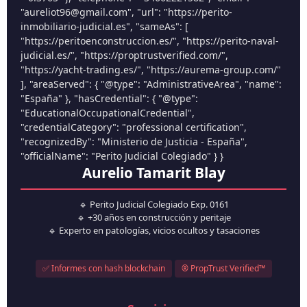
"aureliot96@gmail.com", "url": "https://perito-
inmobiliario-judicial.es", "sameAs": [
"https://peritoenconstruccion.es/", "https://perito-naval-
judicial.es/", "https://proptrustverified.com/",
"https://yacht-trading.es/", "https://aurema-group.com/"
], "areaServed": { "@type": "AdministrativeArea", "name":
"España" }, "hasCredential": { "@type":
"EducationalOccupationalCredential",
"credentialCategory": "professional certification",
"recognizedBy": "Ministerio de Justicia - España",
"officialName": "Perito Judicial Colegiado" } }
Aurelio Tamarit Blay
🔹 Perito Judicial Colegiado Exp. 0161
🔹 +30 años en construcción y peritaje
🔹 Experto en patologías, vicios ocultos y tasaciones
✅ Informes con hash blockchain
® PropTrust Verified™