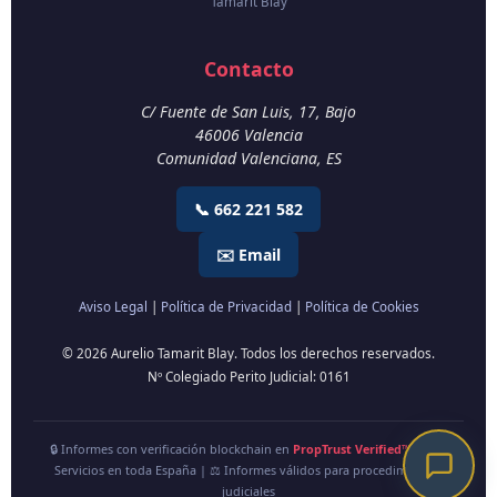
Tamarit Blay
Contacto
C/ Fuente de San Luis, 17, Bajo
46006
Valencia
Comunidad Valenciana
,
ES
📞 662 221 582
✉️ Email
Aviso Legal
|
Política de Privacidad
|
Política de Cookies
© 2026 Aurelio Tamarit Blay. Todos los derechos reservados.
Nº Colegiado Perito Judicial: 0161
🔒 Informes con verificación blockchain en
PropTrust Verified™
| 🇪🇸
Servicios en toda España | ⚖️ Informes válidos para procedimientos
judiciales