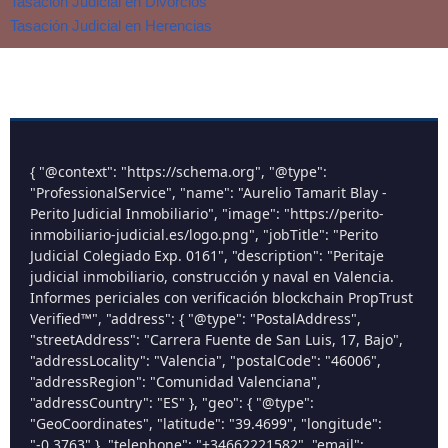
Tasación Judicial en Divorcios
Tasación Judicial en Herencias
{ "@context": "https://schema.org", "@type":
"ProfessionalService", "name": "Aurelio Tamarit Blay -
Perito Judicial Inmobiliario", "image": "https://perito-
inmobiliario-judicial.es/logo.png", "jobTitle": "Perito
Judicial Colegiado Exp. 0161", "description": "Peritaje
judicial inmobiliario, construcción y naval en Valencia.
Informes periciales con verificación blockchain PropTrust
Verified™", "address": { "@type": "PostalAddress",
"streetAddress": "Carrera Fuente de San Luis, 17, Bajo",
"addressLocality": "Valencia", "postalCode": "46006",
"addressRegion": "Comunidad Valenciana",
"addressCountry": "ES" }, "geo": { "@type":
"GeoCoordinates", "latitude": "39.4699", "longitude":
"-0.3763" }, "telephone": "+34662221582", "email":