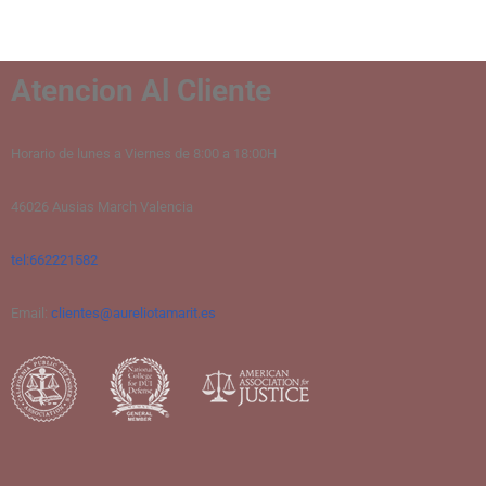
Atencion Al Cliente
Horario de lunes a Viernes de 8:00 a 18:00H
46026 Ausias March Valencia
tel:662221582
Email:
clientes@aureliotamarit.es