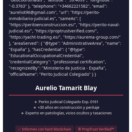
"-0.3763" }, "telephone": "+34662221582", "email":
"aureliot96@gmail.com", "url": "https://perito-
inmobiliario-judicial.es", "sameAs": [
"https://peritoenconstruccion.es/", "https://perito-naval-
judicial.es/", "https://proptrustverified.com/",
"https://yacht-trading.es/", "https://aurema-group.com/"
], "areaServed": { "@type": "AdministrativeArea", "name":
"España" }, "hasCredential": { "@type":
"EducationalOccupationalCredential",
"credentialCategory": "professional certification",
"recognizedBy": "Ministerio de Justicia - España",
"officialName": "Perito Judicial Colegiado" } }
Aurelio Tamarit Blay
🔹 Perito Judicial Colegiado Exp. 0161
🔹 +30 años en construcción y peritaje
🔹 Experto en patologías, vicios ocultos y tasaciones
✅ Informes con hash blockchain
® PropTrust Verified™