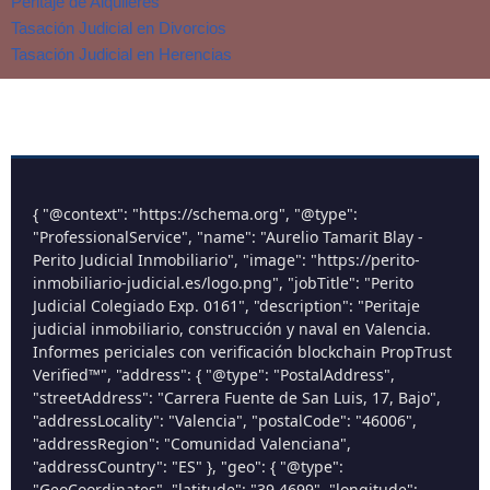
Peritaje de Alquileres
Tasación Judicial en Divorcios
Tasación Judicial en Herencias
{ "@context": "https://schema.org", "@type":
"ProfessionalService", "name": "Aurelio Tamarit Blay -
Perito Judicial Inmobiliario", "image": "https://perito-
inmobiliario-judicial.es/logo.png", "jobTitle": "Perito
Judicial Colegiado Exp. 0161", "description": "Peritaje
judicial inmobiliario, construcción y naval en Valencia.
Informes periciales con verificación blockchain PropTrust
Verified™", "address": { "@type": "PostalAddress",
"streetAddress": "Carrera Fuente de San Luis, 17, Bajo",
"addressLocality": "Valencia", "postalCode": "46006",
"addressRegion": "Comunidad Valenciana",
"addressCountry": "ES" }, "geo": { "@type":
"GeoCoordinates", "latitude": "39.4699", "longitude":