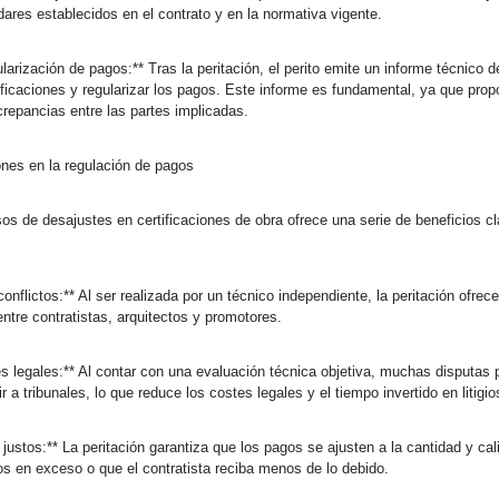
ares establecidos en el contrato y en la normativa vigente.
ularización de pagos:** Tras la peritación, el perito emite un informe técnico 
rtificaciones y regularizar los pagos. Este informe es fundamental, ya que pro
screpancias entre las partes implicadas.
ones en la regulación de pagos
os de desajustes en certificaciones de obra ofrece una serie de beneficios cl
onflictos:** Al ser realizada por un técnico independiente, la peritación ofrec
entre contratistas, arquitectos y promotores.
es legales:** Al contar con una evaluación técnica objetiva, muchas disputas
 a tribunales, lo que reduce los costes legales y el tiempo invertido en litigio
ustos:** La peritación garantiza que los pagos se ajusten a la cantidad y cal
os en exceso o que el contratista reciba menos de lo debido.