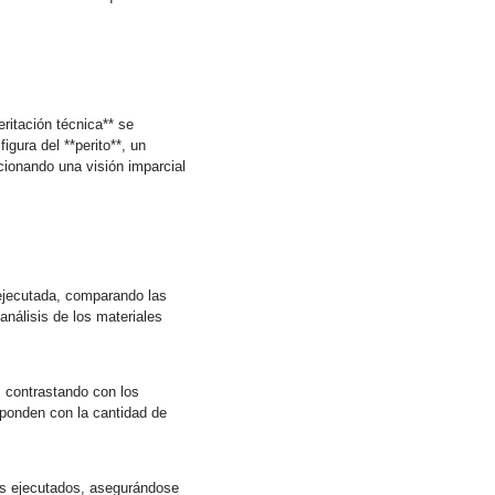
ritación técnica** se
igura del **perito**, un
rcionando una visión imparcial
a ejecutada, comparando las
 análisis de los materiales
, contrastando con los
esponden con la cantidad de
ajos ejecutados, asegurándose