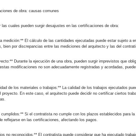
caciones de obra: causas comunes
 las cuales pueden surgir desajustes en las certificaciones de obra:
 la medición:** El cálculo de las cantidades ejecutadas puede estar sujeto a e
s, bien por discrepancias entre las mediciones del arquitecto y las del contrati
yecto:** Durante la ejecución de una obra, pueden surgir imprevistos que obli
Si estas modificaciones no son adecuadamente registradas y acordadas, puede
lidad de los materiales o trabajos:** La calidad de los trabajos ejecutados pu
 proyecto. En este caso, el arquitecto puede decidir no certificar ciertos trab
as.
cumplidos:** Si el contratista no cumple con los plazos establecidos para la 
e reflejarse en las certificaciones, afectando los pagos.
jos no reconocidos:** El contratista puede considerar que ha ejecutado trabaj