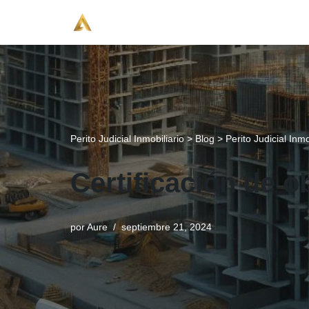
Saltar
al
contenido
Perito Judicial Inmobiliario
>
Blog
>
Perito Judicial Inmo
Certificación de o
por
Aure
septiembre 21, 2024