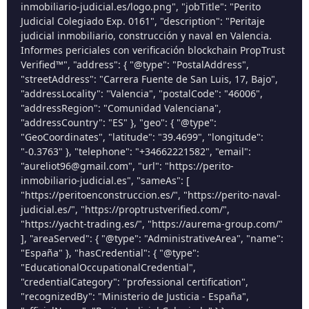
inmobiliario-judicial.es/logo.png", "jobTitle": "Perito
Judicial Colegiado Exp. 0161", "description": "Peritaje
judicial inmobiliario, construcción y naval en Valencia.
Informes periciales con verificación blockchain PropTrust
Verified™", "address": { "@type": "PostalAddress",
"streetAddress": "Carrera Fuente de San Luis, 17, Bajo",
"addressLocality": "Valencia", "postalCode": "46006",
"addressRegion": "Comunidad Valenciana",
"addressCountry": "ES" }, "geo": { "@type":
"GeoCoordinates", "latitude": "39.4699", "longitude":
"-0.3763" }, "telephone": "+34662221582", "email":
"aureliot96@gmail.com", "url": "https://perito-
inmobiliario-judicial.es", "sameAs": [
"https://peritoenconstruccion.es/", "https://perito-naval-
judicial.es/", "https://proptrustverified.com/",
"https://yacht-trading.es/", "https://aurema-group.com/"
], "areaServed": { "@type": "AdministrativeArea", "name":
"España" }, "hasCredential": { "@type":
"EducationalOccupationalCredential",
"credentialCategory": "professional certification",
"recognizedBy": "Ministerio de Justicia - España",