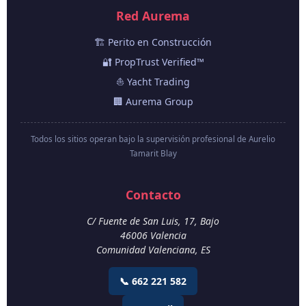
Red Aurema
🏗️ Perito en Construcción
🔐 PropTrust Verified™
⛵ Yacht Trading
🏢 Aurema Group
Todos los sitios operan bajo la supervisión profesional de Aurelio
Tamarit Blay
Contacto
C/ Fuente de San Luis, 17, Bajo
46006
Valencia
Comunidad Valenciana
,
ES
📞 662 221 582