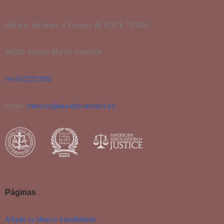
Horario de lunes a Viernes de 8:00 a 18:00H
46026 Ausias March Valencia
tel:662221582
Email:
clientes@aureliotamarit.es
Páginas
Añade tu Meme Inmobiliario