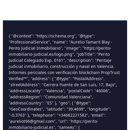
{ "@context": "https://schema.org", "@type":
"ProfessionalService", "name": "Aurelio Tamarit Blay -
Perito Judicial Inmobiliario", "image": "https://perito-
inmobiliario-judicial.es/logo.png", "jobTitle": "Perito
Judicial Colegiado Exp. 0161", "description": "Peritaje
judicial inmobiliario, construcción y naval en Valencia.
Informes periciales con verificación blockchain PropTrust
Verified™", "address": { "@type": "PostalAddress",
"streetAddress": "Carrera Fuente de San Luis, 17, Bajo",
"addressLocality": "Valencia", "postalCode": "46006",
"addressRegion": "Comunidad Valenciana",
"addressCountry": "ES" }, "geo": { "@type":
"GeoCoordinates", "latitude": "39.4699", "longitude":
"-0.3763" }, "telephone": "+34662221582", "email":
"aureliot96@gmail.com", "url": "https://perito-
inmobiliario-judicial.es", "sameAs": [