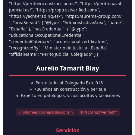
"https://peritoenconstruccion.es/", "https://perito-naval-
judicial.es/", "https://proptrustverified.com/",
"https://yacht-trading.es/", "https://aurema-group.com/"
], "areaServed": { "@type": "AdministrativeArea", "name":
"España" }, "hasCredential": { "@type":
"EducationalOccupationalCredential",
"credentialCategory": "professional certification",
"recognizedBy": "Ministerio de Justicia - España",
"officialName": "Perito Judicial Colegiado" } }
Aurelio Tamarit Blay
🔹 Perito Judicial Colegiado Exp. 0161
🔹 +30 años en construcción y peritaje
🔹 Experto en patologías, vicios ocultos y tasaciones
✅ Informes con hash blockchain
® PropTrust Verified™
Servicios