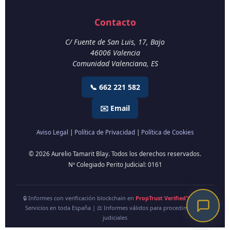
Contacto
C/ Fuente de San Luis, 17, Bajo
46006
Valencia
Comunidad Valenciana
,
ES
📞 662 221 582
✉️ Email
Aviso Legal
|
Política de Privacidad
|
Política de Cookies
© 2026 Aurelio Tamarit Blay. Todos los derechos reservados.
Nº Colegiado Perito Judicial: 0161
🔒 Informes con verificación blockchain en
PropTrust Verified™
| 🇪🇸
Servicios en toda España | ⚖️ Informes válidos para procedimientos
judiciales