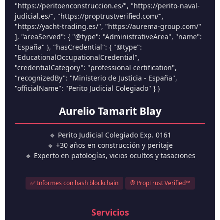
"https://peritoenconstruccion.es/", "https://perito-naval-
judicial.es/", "https://proptrustverified.com/",
"https://yacht-trading.es/", "https://aurema-group.com/"
], "areaServed": { "@type": "AdministrativeArea", "name":
"España" }, "hasCredential": { "@type":
"EducationalOccupationalCredential",
"credentialCategory": "professional certification",
"recognizedBy": "Ministerio de Justicia - España",
"officialName": "Perito Judicial Colegiado" } }
Aurelio Tamarit Blay
🔹 Perito Judicial Colegiado Exp. 0161
🔹 +30 años en construcción y peritaje
🔹 Experto en patologías, vicios ocultos y tasaciones
✅ Informes con hash blockchain
® PropTrust Verified™
Servicios