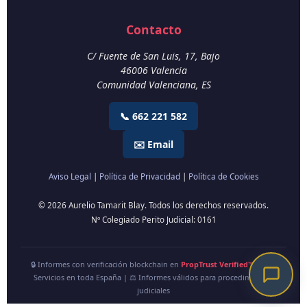
Contacto
C/ Fuente de San Luis, 17, Bajo
46006
Valencia
Comunidad Valenciana
,
ES
📞 662 221 582
✉️ Email
Aviso Legal
|
Política de Privacidad
|
Política de Cookies
© 2026 Aurelio Tamarit Blay. Todos los derechos reservados.
Nº Colegiado Perito Judicial: 0161
🔒 Informes con verificación blockchain en
PropTrust Verified™
| 🇪🇸
Servicios en toda España | ⚖️ Informes válidos para procedimientos
judiciales