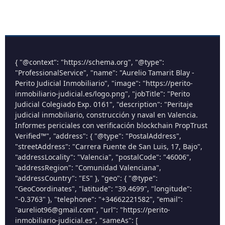
{ "@context": "https://schema.org", "@type":
"ProfessionalService", "name": "Aurelio Tamarit Blay -
Perito Judicial Inmobiliario", "image": "https://perito-
inmobiliario-judicial.es/logo.png", "jobTitle": "Perito
Judicial Colegiado Exp. 0161", "description": "Peritaje
judicial inmobiliario, construcción y naval en Valencia.
Informes periciales con verificación blockchain PropTrust
Verified™", "address": { "@type": "PostalAddress",
"streetAddress": "Carrera Fuente de San Luis, 17, Bajo",
"addressLocality": "Valencia", "postalCode": "46006",
"addressRegion": "Comunidad Valenciana",
"addressCountry": "ES" }, "geo": { "@type":
"GeoCoordinates", "latitude": "39.4699", "longitude":
"-0.3763" }, "telephone": "+34662221582", "email":
"aureliot96@gmail.com", "url": "https://perito-
inmobiliario-judicial.es", "sameAs": [