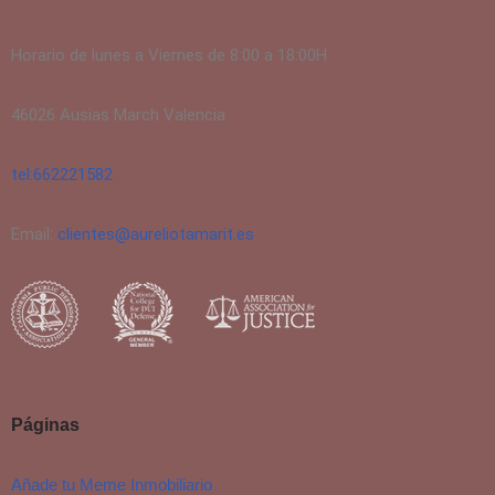
Horario de lunes a Viernes de 8:00 a 18:00H
46026 Ausias March Valencia
tel:662221582
Email:
clientes@aureliotamarit.es
Páginas
Añade tu Meme Inmobiliario